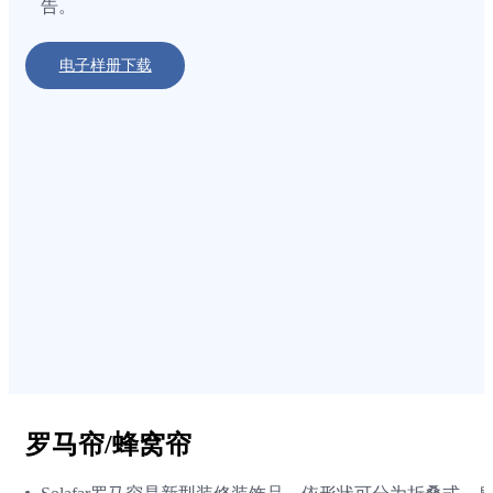
告。
电子样册下载
罗马帘/蜂窝帘